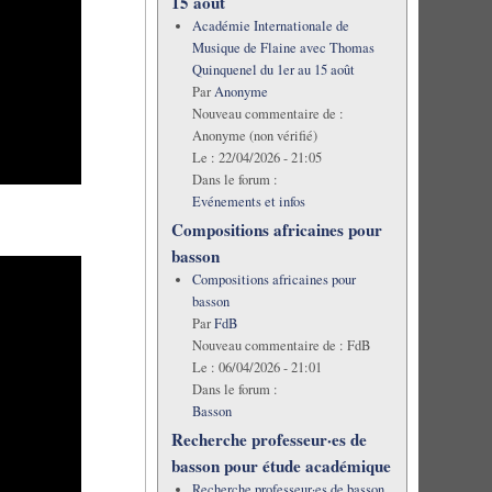
15 août
Académie Internationale de
Musique de Flaine avec Thomas
Quinquenel du 1er au 15 août
Par
Anonyme
Nouveau commentaire de :
Anonyme (non vérifié)
Le :
22/04/2026 - 21:05
Dans le forum :
Evénements et infos
Compositions africaines pour
basson
Compositions africaines pour
basson
Par
FdB
Nouveau commentaire de :
FdB
Le :
06/04/2026 - 21:01
Dans le forum :
Basson
Recherche professeur·es de
basson pour étude académique
Recherche professeur·es de basson