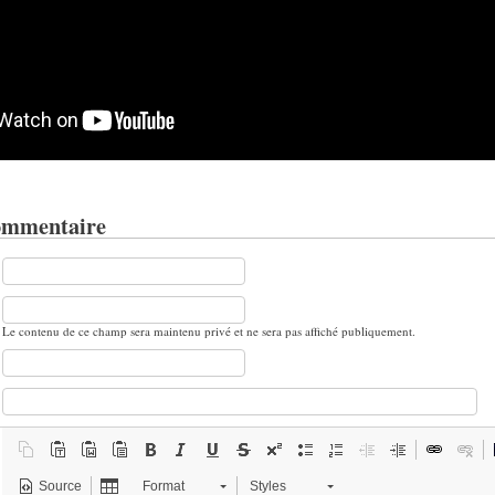
ommentaire
Le contenu de ce champ sera maintenu privé et ne sera pas affiché publiquement.
Source
Format
Styles