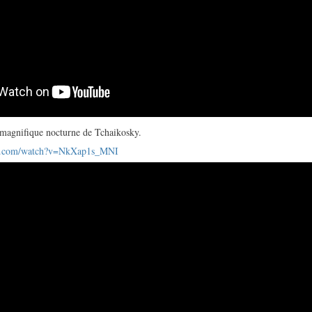
 magnifique nocturne de Tchaikosky.
be.com/watch?v=NkXap1s_MNI