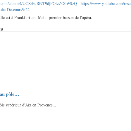
be.com/channel/UCX4vJRi9T9djPOfzZO0WSzQ
-
https://www.youtube.com/resu
ola+Descours%22
 Elle est à Frankfurt-am-Main, premier basson de l'opéra.
s
 au pôle…
ôle supérieur d'Aix en Provence...