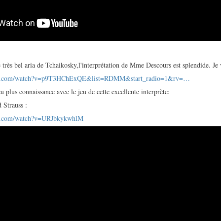
e très bel aria de Tchaikosky,l'interprétation de Mme Descours est splendide. J
ube.com/watch?v=p9T3HChExQE&list=RDMM&start_radio=1&rv=…
u plus connaissance avec le jeu de cette excellente interprète:
 Strauss :
be.com/watch?v=URJbkykwhlM