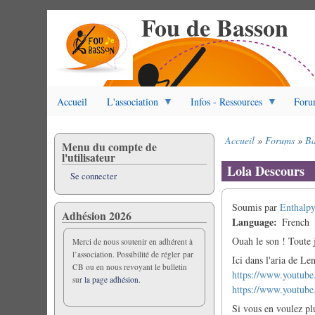
Fou de Basson
Aller
au
contenu
principal
Accueil
L'association
Infos - Ressources
Foru
Accueil
Forums
Ba
Menu du compte de
Fil
l'utilisateur
d'Ariane
Lola Descours
Se connecter
Soumis par
Enthalp
Adhésion 2026
Language
French
Ouah le son ! Toute 
Merci de nous soutenir en adhérent à
l’association. Possibilité de régler par
Ici dans l'aria de Len
CB ou en nous revoyant le bulletin
https://www.youtu
sur
la page adhésion.
https://www.youtub
Si vous en voulez pl