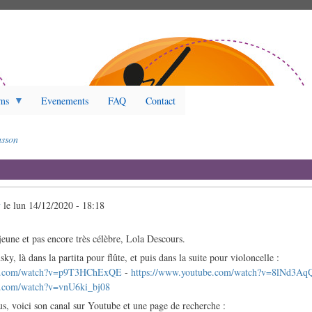
ms
Evenements
FAQ
Contact
sson
y
le
lun 14/12/2020 - 18:18
jeune et pas encore très célèbre, Lola Descours.
sky, là dans la partita pour flûte, et puis dans la suite pour violoncelle :
be.com/watch?v=p9T3HChExQE
-
https://www.youtube.com/watch?v=8lNd3Aq
e.com/watch?v=vnU6ki_bj08
us, voici son canal sur Youtube et une page de recherche :