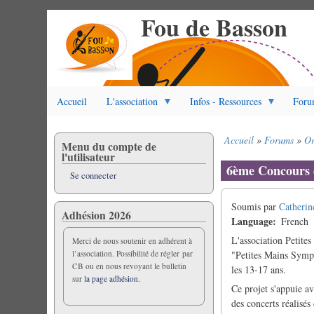
Fou de Basson
Aller
au
contenu
principal
Accueil
L'association
Infos - Ressources
Foru
Accueil
Forums
Or
Menu du compte de
Fil
l'utilisateur
d'Ariane
6ème Concours 
Se connecter
Soumis par
Catherin
Adhésion 2026
Language
French
L'association Petit
Merci de nous soutenir en adhérent à
l’association. Possibilité de régler par
"Petites Mains Symph
CB ou en nous revoyant le bulletin
les 13-17 ans.
sur
la page adhésion.
Ce projet s'appuie ava
des concerts réalisés