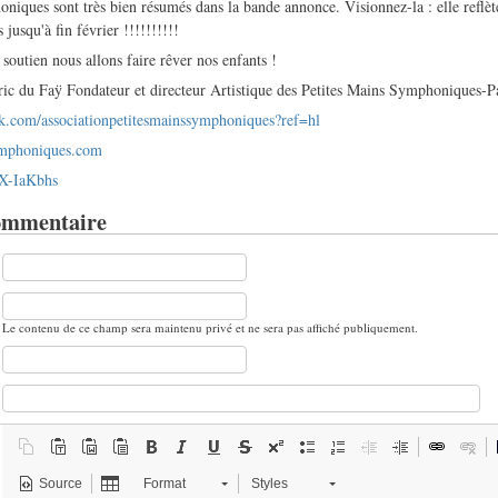
iques sont très bien résumés dans la bande annonce. Visionnez-la : elle reflète 
 jusqu'à fin février !!!!!!!!!!
soutien nous allons faire rêver nos enfants !
ic du Faÿ Fondateur et directeur Artistique des Petites Mains Symphoniques-Pa
k.com/associationpetitesmainssymphoniques?ref=hl
ymphoniques.com
OX-IaKbhs
ommentaire
Le contenu de ce champ sera maintenu privé et ne sera pas affiché publiquement.
Source
Format
Styles