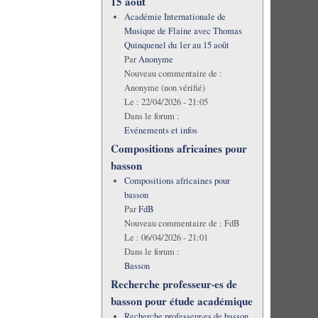
15 août
Académie Internationale de
Musique de Flaine avec Thomas
Quinquenel du 1er au 15 août
Par
Anonyme
Nouveau commentaire de :
Anonyme (non vérifié)
Le :
22/04/2026 - 21:05
Dans le forum :
Evénements et infos
Compositions africaines pour
basson
Compositions africaines pour
basson
Par
FdB
Nouveau commentaire de :
FdB
Le :
06/04/2026 - 21:01
Dans le forum :
Basson
Recherche professeur·es de
basson pour étude académique
Recherche professeur·es de basson