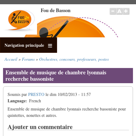
Aller
Fou de Basson
au
contenu
principal
Navigation principale
Accueil
Forums
Orchestres, concours, professeurs, postes
Fil
d'Ariane
Ensemble de musique de chambre lyonnais
recherche bassoniste
Soumis par
PRESTO
le
dim 10/02/2013 - 11:57
Language
French
Ensemble de musique de chambre lyonnais recherche bassoniste pour
quintettes, nonettes et autres.
Ajouter un commentaire