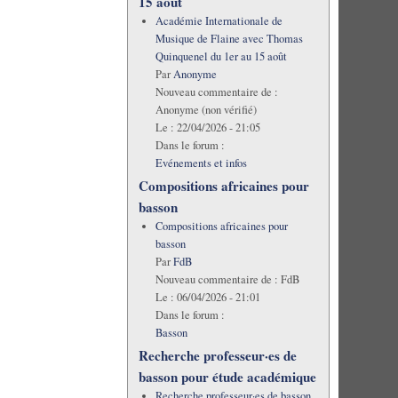
15 août
Académie Internationale de
Musique de Flaine avec Thomas
Quinquenel du 1er au 15 août
Par
Anonyme
Nouveau commentaire de :
Anonyme (non vérifié)
Le :
22/04/2026 - 21:05
Dans le forum :
Evénements et infos
Compositions africaines pour
basson
Compositions africaines pour
basson
Par
FdB
Nouveau commentaire de :
FdB
Le :
06/04/2026 - 21:01
Dans le forum :
Basson
Recherche professeur·es de
basson pour étude académique
Recherche professeur·es de basson