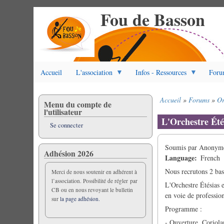
Fou de Basson
Aller
au
contenu
principal
Accueil
L'association
Infos - Ressources
Foru
Accueil
Forums
Or
Menu du compte de
Fil
l'utilisateur
d'Ariane
L'Orchestre Été
Se connecter
Soumis par
Anonyme 
Adhésion 2026
Language
French
Nous recrutons 2 bas
Merci de nous soutenir en adhérent à
l’association. Possibilité de régler par
L'Orchestre Étésias e
CB ou en nous revoyant le bulletin
en voie de profession
sur
la page adhésion.
Programme :
- Ouverture, Coriol