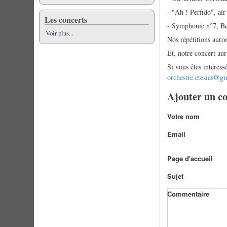
- "Ah ! Perfido", ai
Les concerts
- Symphonie n°7, B
Voir plus...
Nos répétitions auro
Et, notre concert au
Si vous êtes intéress
orchestre.etesias@g
Ajouter un c
Votre nom
Email
Page d'accueil
Sujet
Commentaire