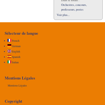
Dans le forum :
Orchestres, concours,
professeurs, postes
Voir plus...
Sélecteur de langue
French
German
English
Spanish
Italian
Mentions Légales
Mentions Légales
Copyright