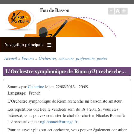
Aller
Fou de Basson
au
contenu
principal
Navigation principale
Accueil
Forums
Orchestres, concours, professeurs, postes
Fil
d'Ariane
L'Orchestre symphonique de Riom (63) recherche...
Soumis par
Catherine
le
jeu 22/08/2013 - 20:09
Language
French
L'Orchestre symphonique de Riom recherche un bassoniste amateur.
Les répétitions ont lieu le vendredi soir, de 18 à 20h. Si vous êtes
intéressé, vous pouvez contacter le chef d'orchestre, Nicolas Bonnet à
l'adresse suivante :
ngl.bonnet@orange.fr
Pour en savoir plus sur cet orchestre, vous pouvez également consulter