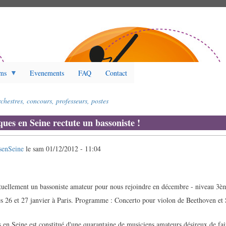
ms
Evenements
FAQ
Contact
chestres, concours, professeurs, postes
ues en Seine rectute un bassoniste !
senSeine
le
sam 01/12/2012 - 11:04
tuellement un bassoniste amateur pour nous rejoindre en décembre - niveau 3
es 26 et 27 janvier à Paris. Programme : Concerto pour violon de Beethoven e
 en Seine est constitué d'une quarantaine de musiciens amateurs désireux de fa