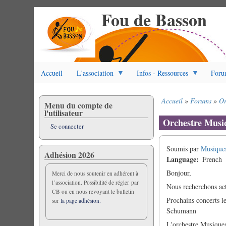
Fou de Basson
Aller
au
contenu
principal
Accueil
L'association
Infos - Ressources
Foru
Accueil
Forums
Or
Menu du compte de
Fil
l'utilisateur
d'Ariane
Orchestre Musiq
Se connecter
Soumis par
Musique
Adhésion 2026
Language
French
Bonjour,
Merci de nous soutenir en adhérent à
l’association. Possibilité de régler par
Nous recherchons ac
CB ou en nous revoyant le bulletin
Prochains concerts l
sur
la page adhésion.
Schumann
L'orchestre Musiques