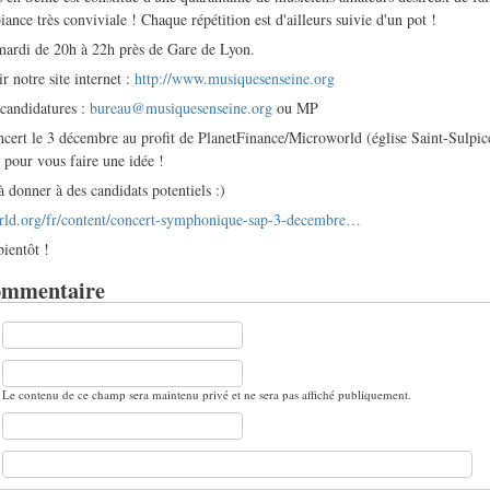
ance très conviviale ! Chaque répétition est d'ailleurs suivie d'un pot !
 mardi de 20h à 22h près de Gare de Lyon.
r notre site internet :
http://www.musiquesenseine.org
candidatures :
bureau@musiquesenseine.org
ou MP
ert le 3 décembre au profit de PlanetFinance/Microworld (église Saint-Sulpice 
 pour vous faire une idée !
 à donner à des candidats potentiels :)
rld.org/fr/content/concert-symphonique-sap-3-decembre…
bientôt !
ommentaire
Le contenu de ce champ sera maintenu privé et ne sera pas affiché publiquement.