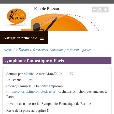
Aller
Fou de Basson
au
contenu
principal
Navigation principale
Accueil
Forums
Orchestres, concours, professeurs, postes
Fil
d'Ariane
symphonie fantastique à Paris
Soumis par
Michba
le
mer 04/04/2012 - 11:29
Language
French
Cher(e)s Ami(e)s , Orchestre Impromptu
(
http://concerts.impromptu.free.fr
), orchestre symphonique amateur à
Paris.
travaille ce trimestre la :Symphonie Fantastique de Berlioz
Reste de la place au pupitre !!