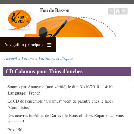
Aller
Fou de Basson
au
contenu
principal
Navigation principale
Accueil
Forums
Partitions et disques
Fil
d'Ariane
CD Calamus pour Trios d'anches
Soumis par
Anonyme (non vérifié)
le
dim 31/10/2010 - 14:10
Language
French
Le CD de l'ensemble "Calamus" vient de paraitre chez le label
"Commixtus"
Des oeuvres innédites de Dartevelle-Roussel-Libes-Ropartz...... vous
attendent!
Prix 15€