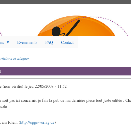
ms
Evenements
FAQ
Contact
rtitions et disques
s
(non vérifié)
le
jeu 22/05/2008 - 11:52
 soit pas ici concerné, je fais la pub de ma dernière piece tout juste editée : C
 solo
z am Rhein (
http://egge-verlag.de
)