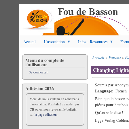
Fou de Basson
Aller
au
contenu
principal
Accueil
L'association
Infos - Ressources
Foru
Accueil
Forums
Pa
Menu du compte de
Fil
l'utilisateur
d'Ariane
Changing Light
Se connecter
Soumis par
Anonyme 
Adhésion 2026
Language
French
Bien que le basson ne
Merci de nous soutenir en adhérent à
l’association. Possibilité de régler par
piéces pour hautbois
CB ou en nous revoyant le bulletin
Qu'on se le dise !!
sur
la page adhésion.
Egge-Verlag Coblen