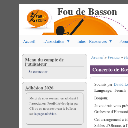
Fou de Basson
Aller
au
contenu
principal
Accueil
L'association
Infos - Ressources
Foru
Accueil
Forums
Pa
Menu du compte de
Fil
l'utilisateur
d'Ariane
Concerto de Ro
Se connecter
Soumis par
David L
Adhésion 2026
Language
French
Bonjour,
Merci de nous soutenir en adhérent à
l’association. Possibilité de régler par
Je voudrais vous pré
CB ou en nous revoyant le bulletin
Orchestre d'Harmoni
sur
la page adhésion.
Cet arrangement a ét
Sables d’Olonne, à l