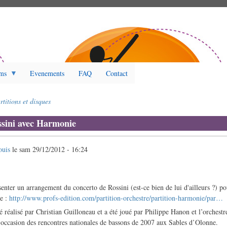
ms
Evenements
FAQ
Contact
rtitions et disques
ssini avec Harmonie
ouis
le
sam 29/12/2012 - 16:24
senter un arrangement du concerto de Rossini (est-ce bien de lui d'ailleurs ?) 
e :
http://www.profs-edition.com/partition-orchestre/partition-harmonie/par…
é réalisé par Christian Guilloneau et a été joué par Philippe Hanon et l’orchest
’occasion des rencontres nationales de bassons de 2007 aux Sables d’Olonne.