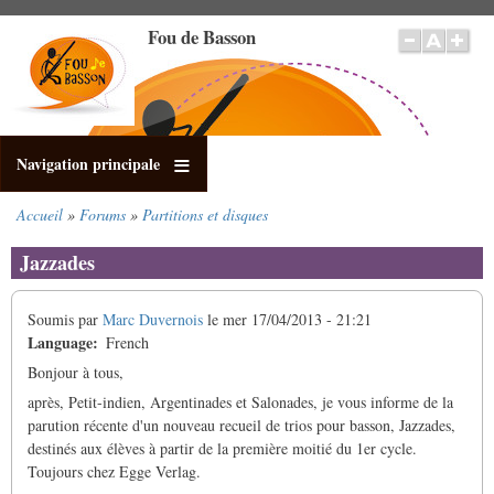
Aller
Fou de Basson
au
contenu
principal
Navigation principale
Accueil
Forums
Partitions et disques
Fil
d'Ariane
Jazzades
Soumis par
Marc Duvernois
le
mer 17/04/2013 - 21:21
Language
French
Bonjour à tous,
après, Petit-indien, Argentinades et Salonades, je vous informe de la
parution récente d'un nouveau recueil de trios pour basson, Jazzades,
destinés aux élèves à partir de la première moitié du 1er cycle.
Toujours chez Egge Verlag.