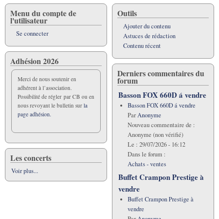
Menu du compte de
Outils
l'utilisateur
Ajouter du contenu
Se connecter
Astuces de rédaction
Contenu récent
Adhésion 2026
Derniers commentaires du
forum
Merci de nous soutenir en
adhérent à l’association.
Basson FOX 660D á vendre
Possibilité de régler par CB ou en
Basson FOX 660D á vendre
nous revoyant le bulletin sur
la
page adhésion.
Par
Anonyme
Nouveau commentaire de :
Anonyme (non vérifié)
Le :
29/07/2026 - 16:12
Dans le forum :
Les concerts
Achats - ventes
Voir plus...
Buffet Crampon Prestige à
vendre
Buffet Crampon Prestige à
vendre
Par
Anonyme