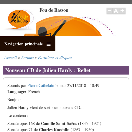
Aller
Fou de Basson
au
contenu
principal
Navigation principale
Accueil
Forums
Partitions et disques
Fil
d'Ariane
Nouveau CD de Julien Hardy : Reflet
Soumis par
Pierre Cathelain
le
mar 27/11/2018 - 10:49
Language
French
Bonjour,
Julien Hardy vient de sortir un nouveau CD...
Le contenu :
Camille Saint-Saëns
Sonate opus 168 de
(1835 - 1921)
Charles Koechlin
Sonate opus 71 de
(1867 - 1950)