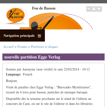
Aller
Fou de Basson
au
contenu
principal
Navigation principale
Accueil
Forums
Partitions et disques
Fil
d'Ariane
nouvelle partition Egge Verlag
Soumis par
Anonyme (non vérifié)
le
sam 22/02/2014 - 10:12
Language
French
Bonjour,
Vient de paraître chez Egge Verlag : "Barocades Mystérieuses",
recueil de 6 trios pour basson, pastiches de musique baroque.
Disponible dès la semaine prochaine sur le stand de l'éditeur au
concours de Caen, ou sur le site de l'éditeur et dans les librairies