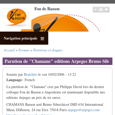
Aller
Fou de Basson
au
contenu
principal
Navigation principale
Accueil
Forums
Partitions et disques
Fil
d'Ariane
Parution de "Chamans" editions Arpeges Bruno Sib
Soumis par
Bratchito
le
ven 10/02/2006 - 13:22
Language
French
La partition de "Chamans" cree par Philippe David lors du dernier
colloque Fou de Basson a Angouleme est maintenant disponible aux
editions Arpeges au prix de six euros.
CHAMANS Basson seul Bruno Siberchicot IMD 634 International
Music Diffusion, 24 rue Etex 75018 Paris
arpeges@arprges.com