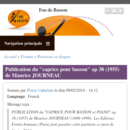
Aller
Fou de Basson
au
contenu
principal
Navigation principale
Accueil
Forums
Partitions et disques
Fil
d'Ariane
Publication du "caprice pour basson" op 38 (1955)
de Maurice JOURNEAU
Soumis par
Pierre Cathelain
le
dim 09/02/2014 - 14:12
Language
French
Message reçu :
PUBLICATION du "CAPRICE POUR BASSON et PIANO" op.
38 (1955) de Maurice JOURNEAU (1898-1999): Les Editions
Fortin-Armiane (Paris) font paraître cette partition ce mois de