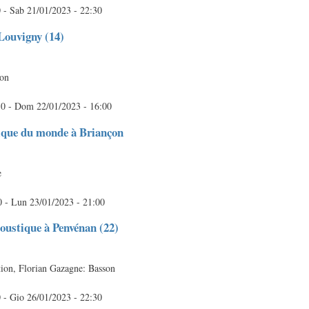
0
-
Sab 21/01/2023 - 22:30
 Louvigny (14)
son
30
-
Dom 22/01/2023 - 16:00
ique du monde à Briançon
e
0
-
Lun 23/01/2023 - 21:00
coustique à Penvénan (22)
tion, Florian Gazagne: Basson
0
-
Gio 26/01/2023 - 22:30