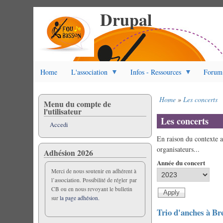
Drupal
Salta
al
contenuto
principale
Home
L'association
Infos - Ressources
Forum
Home
Les concerts
Menu du compte de
Briciole
l'utilisateur
di
Les concerts
Accedi
pane
En raison du contexte a
organisateurs...
Adhésion 2026
Année du concert
Merci de nous soutenir en adhérent à
l’association. Possibilité de régler par
CB ou en nous revoyant le bulletin
sur
la page adhésion.
Trio d'anches à Br