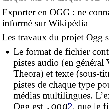
Exporter en OGG : ne connai
informé sur Wikipédia
Les travaux du projet Ogg so
Le format de fichier con
pistes audio (en général 
Theora) et texte (sous-tit
pistes de chaque type po
médias multilingues. L’e
Ogg est
2
, que le 
.ogg