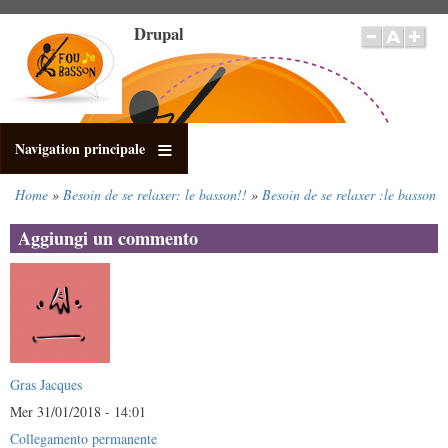
Salta
Drupal
al
contenuto
principale
Navigation principale
Home
Besoin de se relaxer: le basson!!
Besoin de se relaxer :le basson
Briciole
di
Aggiungi un commento
pane
Gras Jacques
Mer 31/01/2018 - 14:01
Collegamento permanente