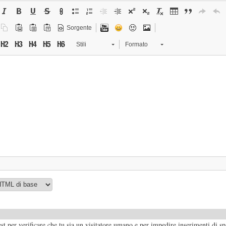
Sorgente
Stili
Formato
t per verificare che tu sia un visitatore umano e per impedire inserimenti di s