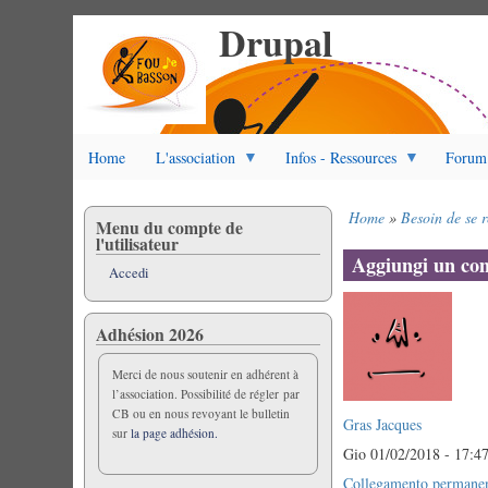
Drupal
Salta
al
contenuto
principale
Home
L'association
Infos - Ressources
Forum
Home
Besoin de se r
Menu du compte de
Briciole
l'utilisateur
di
Aggiungi un c
Accedi
pane
Adhésion 2026
Merci de nous soutenir en adhérent à
l’association. Possibilité de régler par
CB ou en nous revoyant le bulletin
Gras Jacques
sur
la page adhésion.
Gio 01/02/2018 - 17:4
Collegamento permane