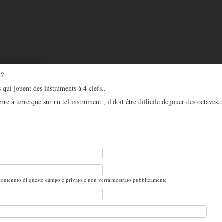
 ?
s qui jouent des instruments à 4 clefs..
rre à terre que sur un tel instrument , il doit être difficile de jouer des octaves..
 contenuto di questo campo è privato e non verrà mostrato pubblicamente.