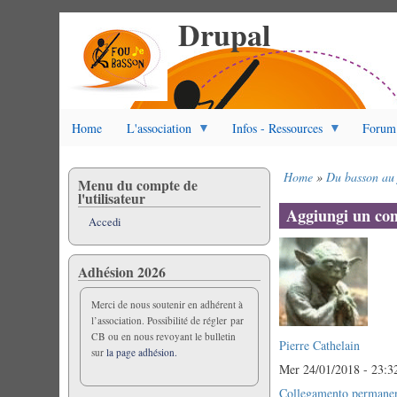
Drupal
Salta
al
contenuto
principale
Home
L'association
Infos - Ressources
Forum
Home
Du basson au 
Menu du compte de
Briciole
l'utilisateur
di
Aggiungi un c
Accedi
pane
Adhésion 2026
Merci de nous soutenir en adhérent à
l’association. Possibilité de régler par
CB ou en nous revoyant le bulletin
Pierre Cathelain
sur
la page adhésion.
Mer 24/01/2018 - 23:3
Collegamento permane