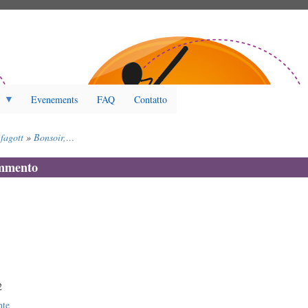
Evenements
FAQ
Contatto
fagott
Bonsoir,…
ommento
2
nte