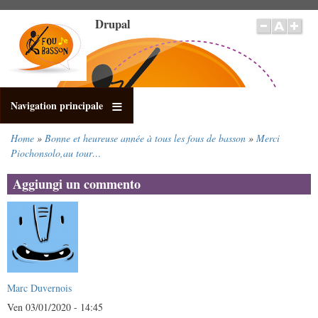
Salta
Drupal
al
contenuto
principale
Navigation principale
Home
Bonne et heureuse année à tous les fous de basson
Merci
Briciole
Piochonsolo,au tour…
di
pane
Aggiungi un commento
Marc Duvernois
Ven 03/01/2020 - 14:45