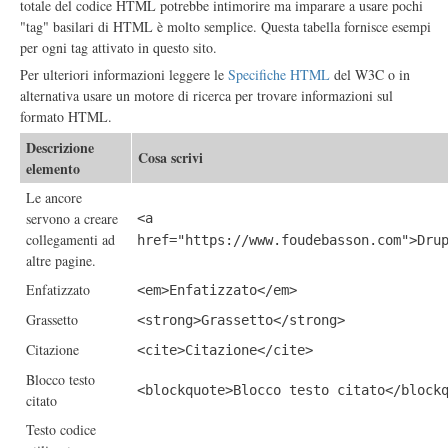
totale del codice HTML potrebbe intimorire ma imparare a usare pochi
"tag" basilari di HTML è molto semplice. Questa tabella fornisce esempi
per ogni tag attivato in questo sito.
Per ulteriori informazioni leggere le
Specifiche HTML
del W3C o in
alternativa usare un motore di ricerca per trovare informazioni sul
formato HTML.
Descrizione
Cosa scrivi
elemento
Le ancore
servono a creare
<a
collegamenti ad
href="https://www.foudebasson.com">Dru
altre pagine.
Enfatizzato
<em>Enfatizzato</em>
Grassetto
<strong>Grassetto</strong>
Citazione
<cite>Citazione</cite>
Blocco testo
<blockquote>Blocco testo citato</block
citato
Testo codice