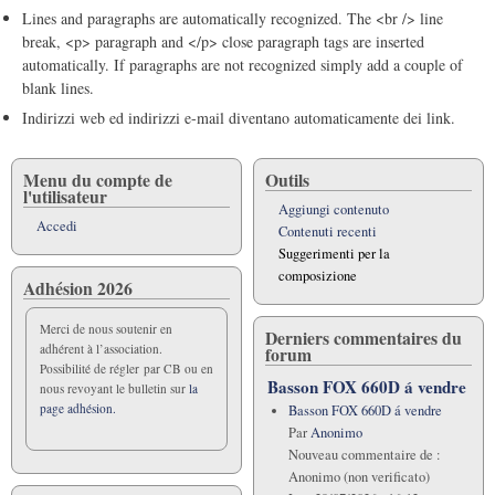
Lines and paragraphs are automatically recognized. The <br /> line
break, <p> paragraph and </p> close paragraph tags are inserted
automatically. If paragraphs are not recognized simply add a couple of
blank lines.
Indirizzi web ed indirizzi e-mail diventano automaticamente dei link.
Menu du compte de
Outils
l'utilisateur
Aggiungi contenuto
Accedi
Contenuti recenti
Suggerimenti per la
composizione
Adhésion 2026
Merci de nous soutenir en
Derniers commentaires du
adhérent à l’association.
forum
Possibilité de régler par CB ou en
Basson FOX 660D á vendre
nous revoyant le bulletin sur
la
page adhésion.
Basson FOX 660D á vendre
Par
Anonimo
Nouveau commentaire de :
Anonimo (non verificato)