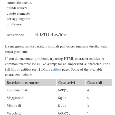
automaticamente,
quindi utilizza
questo elemento
per aggiungerne
di ulteriori.
Intestazione
<h1>Titolo</h1>
La maggioranza dei caratteri inusuali può essere immessa direttamente
senza problemi.
If you do encounter problems, try using HTML character entities. A
common example looks like &amp; for an ampersand & character. For a
full list of entities see HTML's
entities
page. Some of the available
characters include:
Descrizione carattere
Cosa scrivi
Cosa vedi
E commerciale
&
&amp;
Maggiore di
>
&gt;
Minore di
<
&lt;
Virgolette
"
&quot;