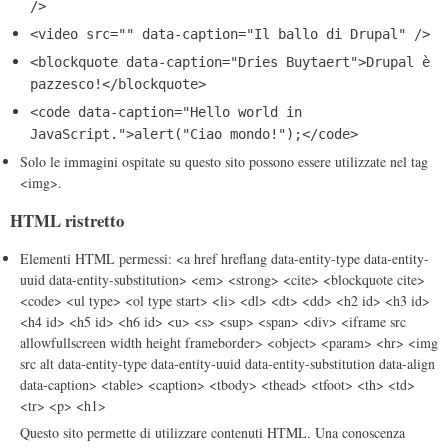
/>
<video src="" data-caption="Il ballo di Drupal" />
<blockquote data-caption="Dries Buytaert">Drupal è
pazzesco!</blockquote>
<code data-caption="Hello world in
JavaScript.">alert("Ciao mondo!");</code>
Solo le immagini ospitate su questo sito possono essere utilizzate nel tag
<img>.
HTML ristretto
Elementi HTML permessi: <a href hreflang data-entity-type data-entity-
uuid data-entity-substitution> <em> <strong> <cite> <blockquote cite>
<code> <ul type> <ol type start> <li> <dl> <dt> <dd> <h2 id> <h3 id>
<h4 id> <h5 id> <h6 id> <u> <s> <sup> <span> <div> <iframe src
allowfullscreen width height frameborder> <object> <param> <hr> <img
src alt data-entity-type data-entity-uuid data-entity-substitution data-align
data-caption> <table> <caption> <tbody> <thead> <tfoot> <th> <td>
<tr> <p> <h1>
Questo sito permette di utilizzare contenuti HTML. Una conoscenza