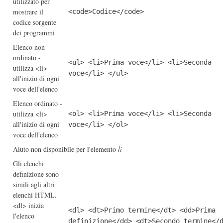
utilizzato per
mostrare il
<code>Codice</code>
codice sorgente
dei programmi
Elenco non
ordinato -
<ul> <li>Prima voce</li> <li>Seconda
utilizza <li>
voce</li> </ul>
all'inizio di ogni
voce dell'elenco
Elenco ordinato -
utilizza <li>
<ol> <li>Prima voce</li> <li>Seconda
all'inizio di ogni
voce</li> </ol>
voce dell'elenco
Aiuto non disponibile per l'elemento
li
Gli elenchi
definizione sono
simili agli altri
elenchi HTML.
<dl> inizia
<dl> <dt>Primo termine</dt> <dd>Prima
l'elenco
definizione</dd> <dt>Secondo termine</