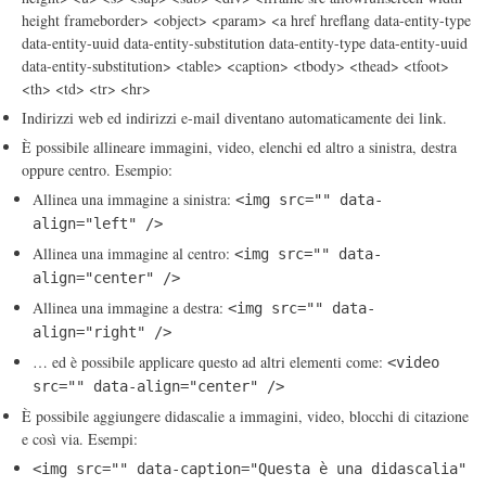
height frameborder> <object> <param> <a href hreflang data-entity-type
data-entity-uuid data-entity-substitution data-entity-type data-entity-uuid
data-entity-substitution> <table> <caption> <tbody> <thead> <tfoot>
<th> <td> <tr> <hr>
Indirizzi web ed indirizzi e-mail diventano automaticamente dei link.
È possibile allineare immagini, video, elenchi ed altro a sinistra, destra
oppure centro. Esempio:
Allinea una immagine a sinistra:
<img src="" data-
align="left" />
Allinea una immagine al centro:
<img src="" data-
align="center" />
Allinea una immagine a destra:
<img src="" data-
align="right" />
… ed è possibile applicare questo ad altri elementi come:
<video
src="" data-align="center" />
È possibile aggiungere didascalie a immagini, video, blocchi di citazione
e così via. Esempi:
<img src="" data-caption="Questa è una didascalia"