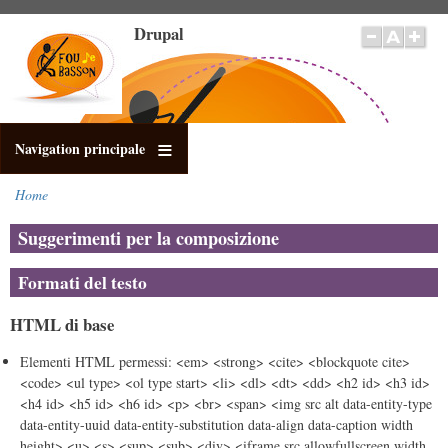
Salta
Drupal
al
contenuto
principale
Navigation principale
Home
Briciole
di
Suggerimenti per la composizione
pane
Formati del testo
HTML di base
Elementi HTML permessi: <em> <strong> <cite> <blockquote cite>
<code> <ul type> <ol type start> <li> <dl> <dt> <dd> <h2 id> <h3 id>
<h4 id> <h5 id> <h6 id> <p> <br> <span> <img src alt data-entity-type
data-entity-uuid data-entity-substitution data-align data-caption width
height> <u> <s> <sup> <sub> <div> <iframe src allowfullscreen width