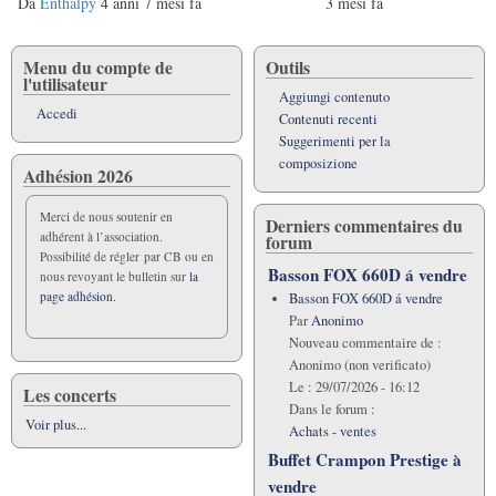
normale
Da
Enthalpy
4 anni 7 mesi fa
3 mesi fa
Menu du compte de
Outils
l'utilisateur
Aggiungi contenuto
Accedi
Contenuti recenti
Suggerimenti per la
composizione
Adhésion 2026
Merci de nous soutenir en
Derniers commentaires du
adhérent à l’association.
forum
Possibilité de régler par CB ou en
Basson FOX 660D á vendre
nous revoyant le bulletin sur
la
page adhésion.
Basson FOX 660D á vendre
Par
Anonimo
Nouveau commentaire de :
Anonimo (non verificato)
Le :
29/07/2026 - 16:12
Les concerts
Dans le forum :
Voir plus...
Achats - ventes
Buffet Crampon Prestige à
vendre