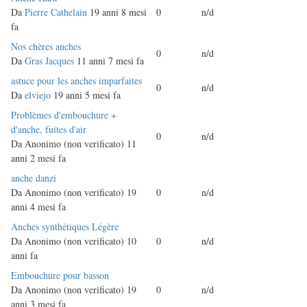
normale
Da
Pierre Cathelain
19 anni 8 mesi
0
n/d
fa
Discussione
Nos chères anches
0
n/d
normale
Da
Gras Jacques
11 anni 7 mesi fa
Discussione
astuce pour les anches imparfaites
0
n/d
normale
Da
elviejo
19 anni 5 mesi fa
Discussione
Problèmes d'embouchure +
normale
d'anche, fuites d'air
0
n/d
Da
Anonimo (non verificato)
11
anni 2 mesi fa
Discussione
anche danzi
normale
Da
Anonimo (non verificato)
19
0
n/d
anni 4 mesi fa
Discussione
Anches synthétiques Légère
normale
Da
Anonimo (non verificato)
10
0
n/d
anni fa
Discussione
Embouchure pour basson
normale
Da
Anonimo (non verificato)
19
0
n/d
anni 3 mesi fa