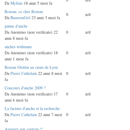
normale
Da
Mylène
18 anni 5 mesi fa
Discussione
Roseau, ce cher Roseau
0
n/d
normale
Da
BassoonGirl
23 anni 3 mesi fa
Discussione
panne d'anche
normale
Da
Anonimo (non verificato)
22
0
n/d
anni 8 mesi fa
Discussione
anches widmann
normale
Da
Anonimo (non verificato)
18
0
n/d
anni 1 mese fa
Discussione
Roseau Glottin au cnsm de Lyon
normale
Da
Pierre Cathelain
22 anni 8 mesi
0
n/d
fa
Discussione
Concours d'anche 2009 ?
normale
Da
Anonimo (non verificato)
17
0
n/d
anni 6 mesi fa
Discussione
La facture d'anche et la recherche
normale
Da
Pierre Cathelain
22 anni 7 mesi
0
n/d
fa
Discussione
Aiguiser son couteau !!