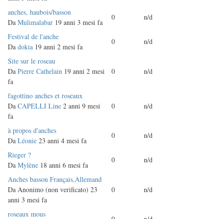
Discussione
anches, haubois/basson
0
n/d
normale
Da
Mulimalabar
19 anni 3 mesi fa
Discussione
Festival de l'anche
0
n/d
normale
Da
dokia
19 anni 2 mesi fa
Discussione
Site sur le roseau
normale
Da
Pierre Cathelain
19 anni 2 mesi
0
n/d
fa
Discussione
fagottino anches et roseaux
normale
Da
CAPELLI Line
2 anni 9 mesi
0
n/d
fa
Discussione
à propos d'anches
0
n/d
normale
Da
Léonie
23 anni 4 mesi fa
Discussione
Rieger ?
0
n/d
normale
Da
Mylène
18 anni 6 mesi fa
Discussione
Anches basson Français,Allemand
normale
Da
Anonimo (non verificato)
23
0
n/d
anni 3 mesi fa
Discussione
roseaux mous
0
n/d