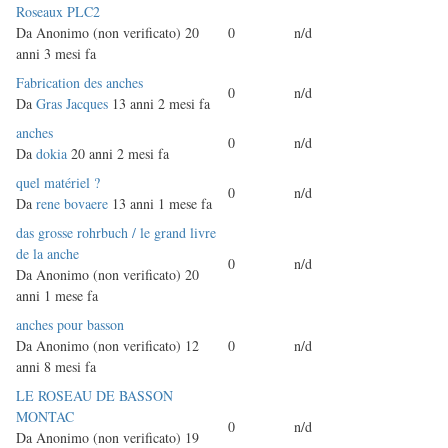
Discussione
Roseaux PLC2
normale
Da
Anonimo (non verificato)
20
0
n/d
anni 3 mesi fa
Discussione
Fabrication des anches
0
n/d
normale
Da
Gras Jacques
13 anni 2 mesi fa
Discussione
anches
0
n/d
normale
Da
dokia
20 anni 2 mesi fa
Discussione
quel matériel ?
0
n/d
normale
Da
rene bovaere
13 anni 1 mese fa
Discussione
das grosse rohrbuch / le grand livre
normale
de la anche
0
n/d
Da
Anonimo (non verificato)
20
anni 1 mese fa
Discussione
anches pour basson
normale
Da
Anonimo (non verificato)
12
0
n/d
anni 8 mesi fa
Discussione
LE ROSEAU DE BASSON
normale
MONTAC
0
n/d
Da
Anonimo (non verificato)
19