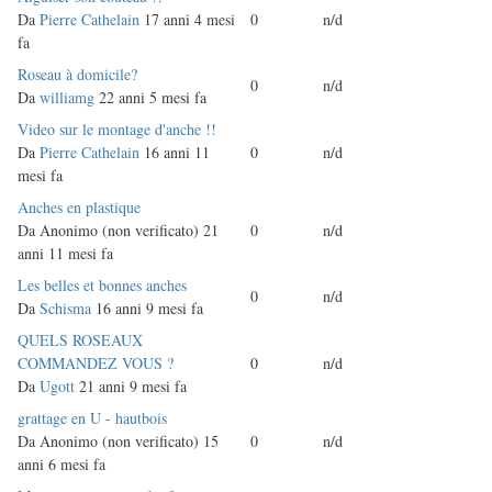
normale
Da
Pierre Cathelain
17 anni 4 mesi
0
n/d
fa
Discussione
Roseau à domicile?
0
n/d
normale
Da
williamg
22 anni 5 mesi fa
Discussione
Video sur le montage d'anche !!
normale
Da
Pierre Cathelain
16 anni 11
0
n/d
mesi fa
Discussione
Anches en plastique
normale
Da
Anonimo (non verificato)
21
0
n/d
anni 11 mesi fa
Discussione
Les belles et bonnes anches
0
n/d
normale
Da
Schisma
16 anni 9 mesi fa
Discussione
QUELS ROSEAUX
normale
COMMANDEZ VOUS ?
0
n/d
Da
Ugott
21 anni 9 mesi fa
Discussione
grattage en U - hautbois
normale
Da
Anonimo (non verificato)
15
0
n/d
anni 6 mesi fa