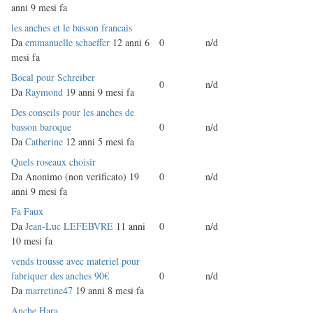
anni 9 mesi fa
Discussione
les anches et le basson francais
normale
Da
emmanuelle schaeffer
12 anni 6
0
n/d
mesi fa
Discussione
Bocal pour Schreiber
0
n/d
normale
Da
Raymond
19 anni 9 mesi fa
Discussione
Des conseils pour les anches de
normale
basson baroque
0
n/d
Da
Catherine
12 anni 5 mesi fa
Discussione
Quels roseaux choisir
normale
Da
Anonimo (non verificato)
19
0
n/d
anni 9 mesi fa
Discussione
Fa Faux
normale
Da
Jean-Luc LEFEBVRE
11 anni
0
n/d
10 mesi fa
Discussione
vends trousse avec materiel pour
normale
fabriquer des anches 90€
0
n/d
Da
marretine47
19 anni 8 mesi fa
Discussione
Anche Hara