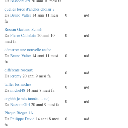
normale
Da
BassoonGirl
20 anni 10 mesi fa
Discussione
quelles force d'anches choisir ?
normale
Da
Bruno Valter
14 anni 11 mesi
0
n/d
fa
Discussione
Roseau Gaetano Scimè
normale
Da
Pierre Cathelain
20 anni 10
0
n/d
mesi fa
Discussione
démarrer une nouvelle anche
normale
Da
Bruno Valter
14 anni 11 mesi
0
n/d
fa
Discussione
différents roseaux
0
n/d
normale
Da
jeremy
20 anni 9 mesi fa
Discussione
tailler les anches
0
n/d
normale
Da
michel48
14 anni 8 mesi fa
Discussione
arghhh je suis tannée.... :~(
0
n/d
normale
Da
BassoonGirl
20 anni 9 mesi fa
Discussione
Plaque Rieger 1A
normale
Da
Philippe David
14 anni 8 mesi
0
n/d
fa