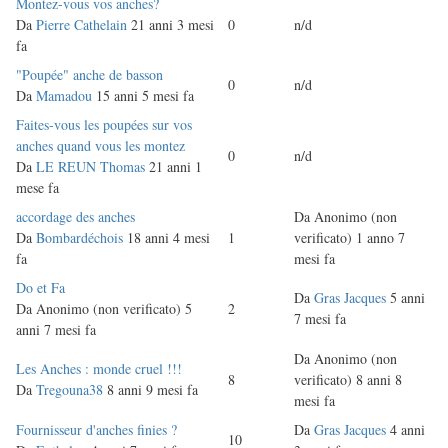
Discussione
Montez-vous vos anches?
normale
Da
Pierre Cathelain
21 anni 3 mesi
0
n/d
fa
Discussione
"Poupée" anche de basson
0
n/d
normale
Da
Mamadou
15 anni 5 mesi fa
Discussione
Faites-vous les poupées sur vos
normale
anches quand vous les montez
0
n/d
Da
LE REUN Thomas
21 anni 1
mese fa
Discussione
accordage des anches
Da
Anonimo (non
normale
Da
Bombardéchois
18 anni 4 mesi
1
verificato)
1 anno 7
fa
mesi fa
Discussione
Do et Fa
Da
Gras Jacques
5 anni
normale
Da
Anonimo (non verificato)
5
2
7 mesi fa
anni 7 mesi fa
Da
Anonimo (non
Discussione
Les Anches : monde cruel !!!
8
verificato)
8 anni 8
normale
Da
Tregouna38
8 anni 9 mesi fa
mesi fa
Discussione
Fournisseur d'anches finies ?
Da
Gras Jacques
4 anni
10