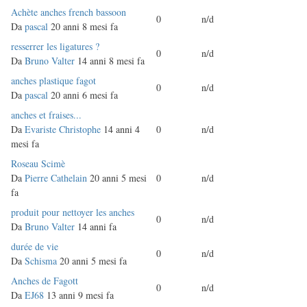
Discussione
Achète anches french bassoon
0
n/d
normale
Da
pascal
20 anni 8 mesi fa
Discussione
resserrer les ligatures ?
0
n/d
normale
Da
Bruno Valter
14 anni 8 mesi fa
Discussione
anches plastique fagot
0
n/d
normale
Da
pascal
20 anni 6 mesi fa
Discussione
anches et fraises...
normale
Da
Evariste Christophe
14 anni 4
0
n/d
mesi fa
Discussione
Roseau Scimè
normale
Da
Pierre Cathelain
20 anni 5 mesi
0
n/d
fa
Discussione
produit pour nettoyer les anches
0
n/d
normale
Da
Bruno Valter
14 anni fa
Discussione
durée de vie
0
n/d
normale
Da
Schisma
20 anni 5 mesi fa
Discussione
Anches de Fagott
0
n/d
normale
Da
EJ68
13 anni 9 mesi fa