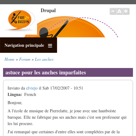
Salta
Drupal
al
contenuto
principale
Navigation principale
Home
Forum
Les anches
Briciole
di
astuce pour les anches imparfaites
pane
Inviato da
elviejo
il
Sab 17/02/2007 - 10:51
Lingua
French
Bonjour,
A l'école de musique de Pierrelatte, je joue avec une hautboïste
baroque. Elle ne fabrique pas ses anches mais c'est son professeur qui
les lui procure.
J'ai remarqué que certaines d'entre elles sont complétées par de la