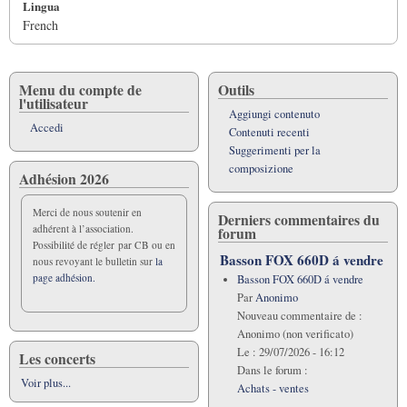
Lingua
French
Menu du compte de
Outils
l'utilisateur
Aggiungi contenuto
Accedi
Contenuti recenti
Suggerimenti per la
composizione
Adhésion 2026
Merci de nous soutenir en
Derniers commentaires du
adhérent à l’association.
forum
Possibilité de régler par CB ou en
Basson FOX 660D á vendre
nous revoyant le bulletin sur
la
page adhésion.
Basson FOX 660D á vendre
Par
Anonimo
Nouveau commentaire de :
Anonimo (non verificato)
Le :
29/07/2026 - 16:12
Les concerts
Dans le forum :
Voir plus...
Achats - ventes