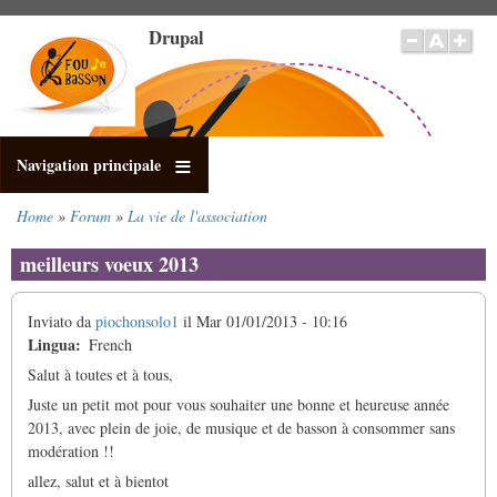
Salta
Drupal
al
contenuto
principale
Navigation principale
Home
Forum
La vie de l'association
Briciole
di
meilleurs voeux 2013
pane
Inviato da
piochonsolo1
il
Mar 01/01/2013 - 10:16
Lingua
French
Salut à toutes et à tous,
Juste un petit mot pour vous souhaiter une bonne et heureuse année
2013, avec plein de joie, de musique et de basson à consommer sans
modération !!
allez, salut et à bientot