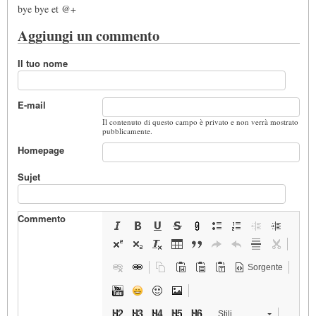
bye bye et @+
Aggiungi un commento
Il tuo nome
E-mail
Il contenuto di questo campo è privato e non verrà mostrato
pubblicamente.
Homepage
Sujet
Commento
Sorgente
Stili