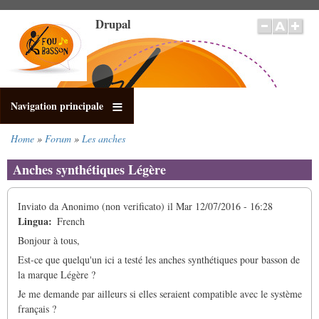
Salta
Drupal
al
contenuto
principale
Navigation principale
Home
Forum
Les anches
Briciole
di
Anches synthétiques Légère
pane
Inviato da
Anonimo (non verificato)
il
Mar 12/07/2016 - 16:28
Lingua
French
Bonjour à tous,
Est-ce que quelqu'un ici a testé les anches synthétiques pour basson de
la marque Légère ?
Je me demande par ailleurs si elles seraient compatible avec le système
français ?