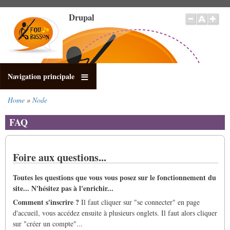
Salta
Drupal
al
contenuto
principale
Navigation principale
Home
Node
Briciole
di
FAQ
pane
Foire aux questions...
Toutes les questions que vous vous posez sur le fonctionnement du
site... N'hésitez pas à l'enrichir...
Comment s'inscrire ?
Il faut cliquer sur "se connecter" en page
d'accueil, vous accédez ensuite à plusieurs onglets. Il faut alors cliquer
sur "créer un compte"...