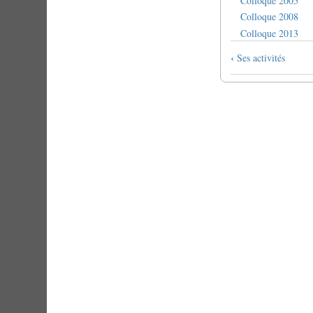
Colloque 2005
Colloque 2008
Colloque 2013
Link
‹
Ses activités
di
attraversame
del
book
per
Colloque