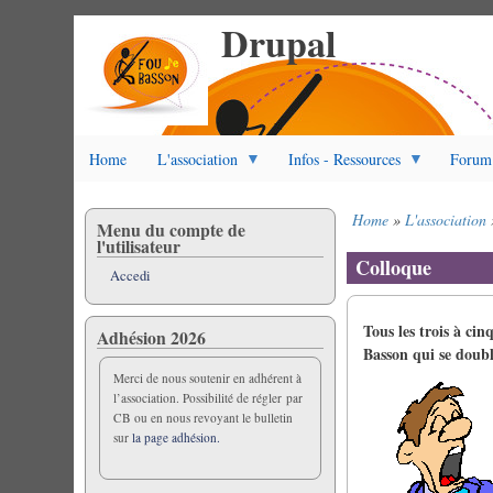
Drupal
Salta
al
contenuto
principale
Home
L'association
Infos - Ressources
Forum
Home
L'association
Menu du compte de
Briciole
l'utilisateur
di
Colloque
Accedi
pane
Tous les trois à ci
Adhésion 2026
Basson qui se doubl
Merci de nous soutenir en adhérent à
l’association. Possibilité de régler par
CB ou en nous revoyant le bulletin
sur
la page adhésion.