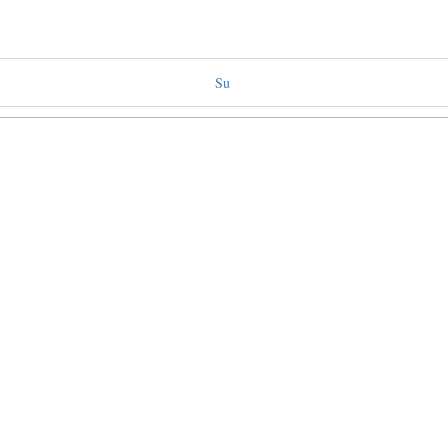
Su
nto