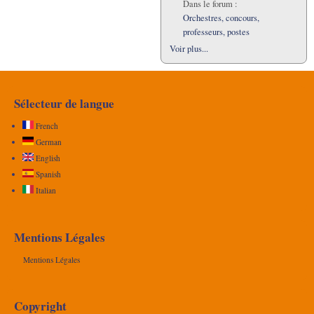
Dans le forum :
Orchestres, concours,
professeurs, postes
Voir plus...
Sélecteur de langue
French
German
English
Spanish
Italian
Mentions Légales
Mentions Légales
Copyright