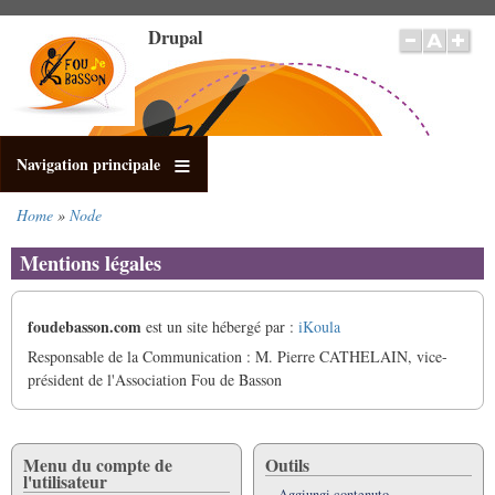
Salta
Drupal
al
contenuto
principale
Navigation principale
Home
Node
Briciole
di
Mentions légales
pane
foudebasson.com
est un site hébergé par :
iKoula
Responsable de la Communication : M. Pierre CATHELAIN, vice-
président de l'Association Fou de Basson
Menu du compte de
Outils
l'utilisateur
Aggiungi contenuto