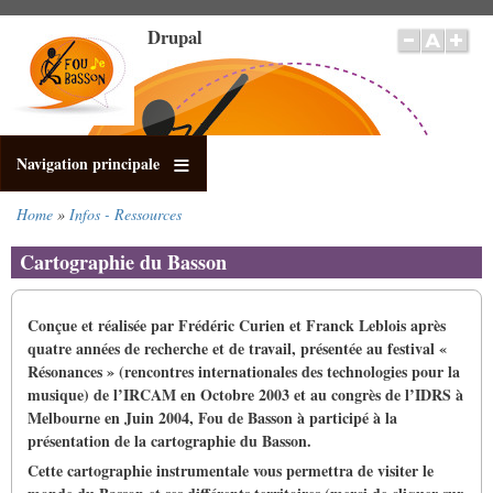
Salta
Drupal
al
contenuto
principale
Navigation principale
Home
Infos - Ressources
Briciole
di
Cartographie du Basson
pane
Conçue et réalisée par Frédéric Curien et Franck Leblois après
quatre années de recherche et de travail, présentée au festival «
Résonances » (rencontres internationales des technologies pour la
musique) de l’IRCAM en Octobre 2003 et au congrès de l’IDRS à
Melbourne en Juin 2004, Fou de Basson à participé à la
présentation de la cartographie du Basson.
Cette cartographie instrumentale vous permettra de visiter le