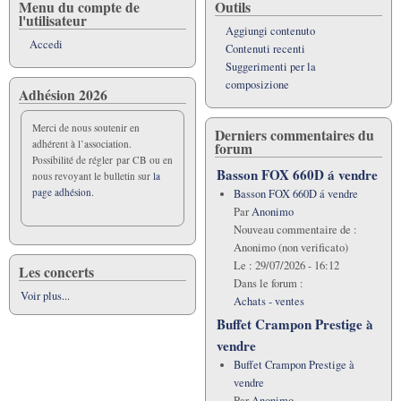
per
Menu du compte de
Outils
l'utilisateur
Cartographie
Aggiungi contenuto
du
Accedi
Contenuti recenti
Basson
Suggerimenti per la
composizione
Adhésion 2026
Merci de nous soutenir en
Derniers commentaires du
adhérent à l’association.
forum
Possibilité de régler par CB ou en
Basson FOX 660D á vendre
nous revoyant le bulletin sur
la
page adhésion.
Basson FOX 660D á vendre
Par
Anonimo
Nouveau commentaire de :
Anonimo (non verificato)
Le :
29/07/2026 - 16:12
Les concerts
Dans le forum :
Voir plus...
Achats - ventes
Buffet Crampon Prestige à
vendre
Buffet Crampon Prestige à
vendre
Par
Anonimo