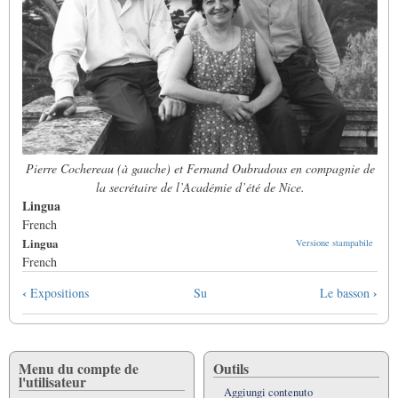
Pierre Cochereau (à gauche) et Fernand Oubradous en compagnie de
la secrétaire de l’Académie d’été de Nice.
Lingua
French
Lingua
Versione stampabile
French
Link
‹
›
Expositions
Su
Le basson
di
attraversamento
del
book
Menu du compte de
Outils
l'utilisateur
per
Aggiungi contenuto