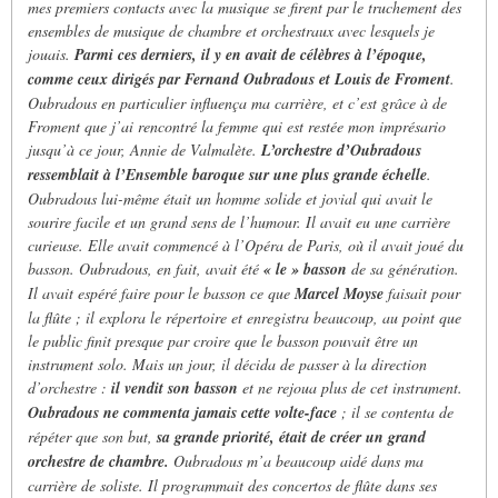
mes premiers contacts avec la musique se firent par le truchement des
ensembles de musique de chambre et orchestraux avec lesquels je
jouais.
Parmi ces derniers, il y en avait de célèbres à l’époque,
comme ceux dirigés par Fernand Oubradous et Louis de Froment
.
Oubradous en particulier influença ma carrière, et c’est grâce à de
Froment que j’ai rencontré la femme qui est restée mon imprésario
jusqu’à ce jour, Annie de Valmalète.
L’orchestre d’Oubradous
ressemblait à l’Ensemble baroque sur une plus grande échelle
.
Oubradous lui-même était un homme solide et jovial qui avait le
sourire facile et un grand sens de l’humour. Il avait eu une carrière
curieuse. Elle avait commencé à l’Opéra de Paris, où il avait joué du
basson. Oubradous, en fait, avait été
« le » basson
de sa génération.
Il avait espéré faire pour le basson ce que
Marcel Moyse
faisait pour
la flûte ; il explora le répertoire et enregistra beaucoup, au point que
le public finit presque par croire que le basson pouvait être un
instrument solo. Mais un jour, il décida de passer à la direction
d’orchestre :
il vendit son basson
et ne rejoua plus de cet instrument.
Oubradous ne commenta jamais cette volte-face
; il se contenta de
répéter que son but,
sa grande priorité, était de créer un grand
orchestre de chambre.
Oubradous m’a beaucoup aidé dans ma
carrière de soliste. Il programmait des concertos de flûte dans ses