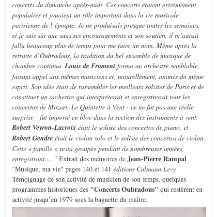
concerts du dimanche après-midi. Ces concerts étaient extrêmement
populaires et jouaient un rôle important dans la vie musicale
parisienne de l’époque. Je ne produisais presque toutes les semaines,
et je suis sûr que sans ses encouragements et son soutien, il m’aurait
fallu beaucoup plus de temps pour me faire un nom.
Même après la
retraite d’Oubradous, la tradition du bel ensemble de musique de
chambre continua.
Louis de Froment
forma un orchestre semblable,
faisant appel aux mêmes musiciens et, naturellement, animés du même
esprit. Son idée était de rassembler les meilleurs solistes de Paris et de
constituer un orchestre qui interpréterait et enregistrerait tous les
concertos de Mozart. Le Quintette à Vent - ce ne fut pas une réelle
surprise - fut importé en bloc dans la section des instruments à vent.
Robert Veyron-Lacroix
était le soliste des concertos de piano, et
Robert Gendre
était le violon solo et le soliste des concertos de violon.
Cette « famille » resta groupée pendant de nombreuses années,
Jean-Pierre Rampal
enregistrant.....
" Extrait des mémoires de
"Musique, ma vie" pages 140 et 141
éditions Calmann.Levy
Témoignage de son activité de musicien de son temps, quelques
"Concerts Oubradous"
programmes historiques des
qui restèrent en
activité jusqu’en 1979 sous la baguette du maître.