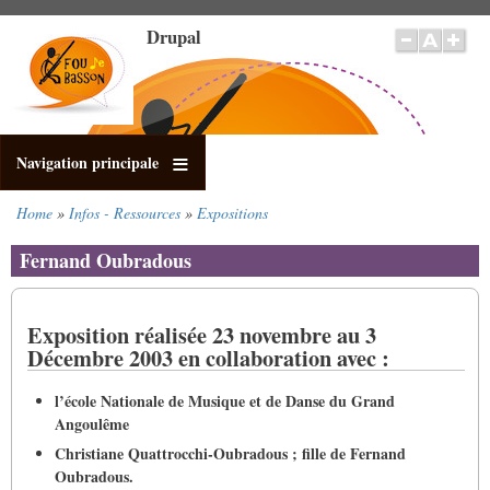
Salta
Drupal
al
contenuto
principale
Navigation principale
Home
Infos - Ressources
Expositions
Briciole
di
Fernand Oubradous
pane
Exposition réalisée 23 novembre au 3
Décembre 2003 en collaboration avec :
l’école Nationale de Musique et de Danse du Grand
Angoulême
Christiane Quattrocchi-Oubradous ; fille de Fernand
Oubradous.