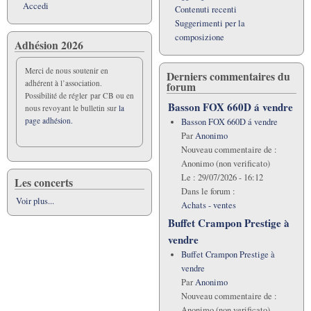
Fernand
Accedi
Contenuti recenti
Oubradous
Suggerimenti per la
composizione
Adhésion 2026
Merci de nous soutenir en
Derniers commentaires du
adhérent à l’association.
forum
Possibilité de régler par CB ou en
Basson FOX 660D á vendre
nous revoyant le bulletin sur
la
page adhésion.
Basson FOX 660D á vendre
Par
Anonimo
Nouveau commentaire de :
Anonimo (non verificato)
Le :
29/07/2026 - 16:12
Les concerts
Dans le forum :
Voir plus...
Achats - ventes
Buffet Crampon Prestige à
vendre
Buffet Crampon Prestige à
vendre
Par
Anonimo
Nouveau commentaire de :
Anonimo (non verificato)