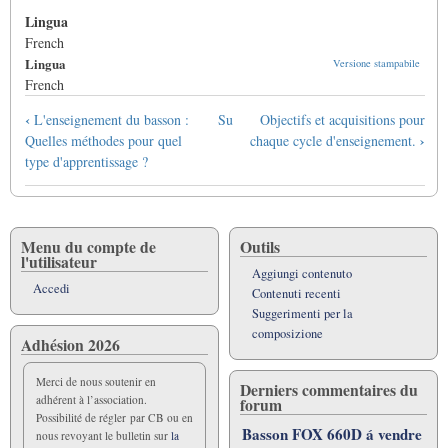
Lingua
French
Lingua
Versione stampabile
French
Link
‹
L'enseignement du basson :
Su
Objectifs et acquisitions pour
di
›
Quelles méthodes pour quel
chaque cycle d'enseignement.
attraversamento
type d'apprentissage ?
del
book
per
Le
Menu du compte de
Outils
l'utilisateur
Basson
Aggiungi contenuto
en
Accedi
Contenuti recenti
France
Suggerimenti per la
composizione
Adhésion 2026
Merci de nous soutenir en
Derniers commentaires du
adhérent à l’association.
forum
Possibilité de régler par CB ou en
Basson FOX 660D á vendre
nous revoyant le bulletin sur
la