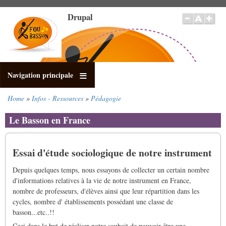
Salta
Drupal
al
contenuto
principale
Navigation principale
Home
Infos - Ressources
Pédagogie
Briciole
di
Le Basson en France
pane
Essai d'étude sociologique de notre instrument
Depuis quelques temps, nous essayons de collecter un certain nombre
d'informations relatives à la vie de notre instrument en France,
nombre de professeurs, d'élèves ainsi que leur répartition dans les
cycles, nombre d' établissements possédant une classe de
basson...etc..!!
Ceci dans le but de réaliser notre souhait de pouvoir être une