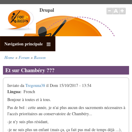
Salta
Drupal
al
contenuto
principale
Navigation principale
Home
Forum
Basson
Briciole
di
Et sur Chambéry ???
pane
Inviato da
Tregouna38
il
Dom 15/10/2017 - 13:54
Lingua
French
Bonjour à toutes et à tous.
Pas de bol : cette année, je n'ai plus aucun des sacrements nécessaires à
l'accés prioritaires au conservatoire de Chambéry...
-je n'y suis plus résidant,
-je ne suis plus un enfant (mais ça, ça fait pas mal de temps déjà ...),