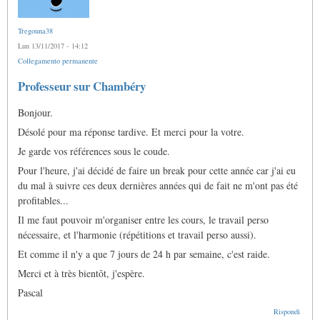
Tregouna38
Lun 13/11/2017 - 14:12
Collegamento permanente
In
Professeur sur Chambéry
risposta
a
Bonjour.
Des
nouvelles
Désolé pour ma réponse tardive. Et merci pour la votre.
di
williamg
Je garde vos références sous le coude.
Pour l'heure, j'ai décidé de faire un break pour cette année car j'ai eu
du mal à suivre ces deux dernières années qui de fait ne m'ont pas été
profitables...
Il me faut pouvoir m'organiser entre les cours, le travail perso
nécessaire, et l'harmonie (répétitions et travail perso aussi).
Et comme il n'y a que 7 jours de 24 h par semaine, c'est raide.
Merci et à très bientôt, j'espère.
Pascal
Rispondi