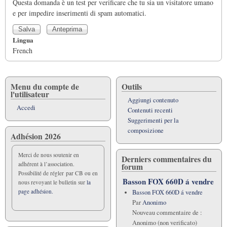
Questa domanda è un test per verificare che tu sia un visitatore umano
e per impedire inserimenti di spam automatici.
Lingua
French
Menu du compte de
Outils
l'utilisateur
Aggiungi contenuto
Accedi
Contenuti recenti
Suggerimenti per la
composizione
Adhésion 2026
Merci de nous soutenir en
Derniers commentaires du
adhérent à l’association.
forum
Possibilité de régler par CB ou en
Basson FOX 660D á vendre
nous revoyant le bulletin sur
la
page adhésion.
Basson FOX 660D á vendre
Par
Anonimo
Nouveau commentaire de :
Anonimo (non verificato)