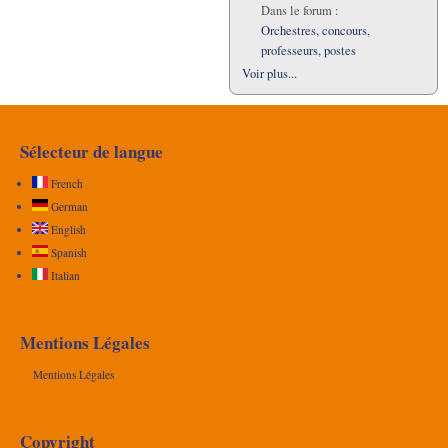
Dans le forum :
Orchestres, concours,
professeurs, postes
Voir plus...
Sélecteur de langue
French
German
English
Spanish
Italian
Mentions Légales
Mentions Légales
Copyright