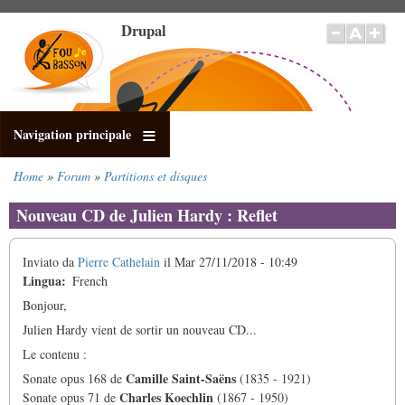
Salta
Drupal
al
contenuto
principale
Navigation principale
Home
Forum
Partitions et disques
Briciole
di
Nouveau CD de Julien Hardy : Reflet
pane
Inviato da
Pierre Cathelain
il
Mar 27/11/2018 - 10:49
Lingua
French
Bonjour,
Julien Hardy vient de sortir un nouveau CD...
Le contenu :
Camille Saint-Saëns
Sonate opus 168 de
(1835 - 1921)
Charles Koechlin
Sonate opus 71 de
(1867 - 1950)