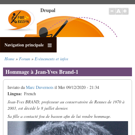
Salta
Drupal
al
contenuto
principale
Navigation principale
Home
Forum
Evénements et infos
Briciole
di
Hommage à Jean-Yves Brand-1
pane
Inviato da
Marc Duvernois
il
Mer 09/12/2020 - 21:34
Lingua
French
Jean-Yves BRAND, professeur au conservatoire de Rennes de 1970 à
2003, est décédé le 8 juillet dernier.
Sa fille a contacté fou de basson afin de lui rendre hommage.