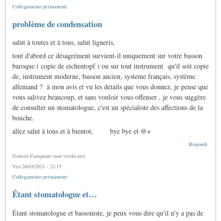
Collegamento permanente
problème de condensation
salut à toutes et à tous, salut ligneris,
tout d'abord ce désagrément survient-il uniquement sur votre basson
baroque ( copie de eichentopf ) ou sur tout instrument qu'il soit copie
de, instrument moderne, basson ancien, systeme français, système
allemand ? à mon avis et vu les details que vous donnez, je pense que
vous salivez beaucoup, et sans vouloir vous offenser , je vous suggère
de consulter un stomatologue, c'est un spécialiste des affections de la
bouche.
allez salut à tous et à bientot, bye bye et @+
Rispondi
Gabriel Fauxpoint (non verificato)
Ven 26/03/2021 - 23:15
Collegamento permanente
In
Étant stomatologue et…
risposta
a
Étant stomatologue et bassoniste, je peux vous dire qu'il n'y a pas de
problème
de