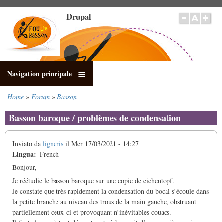
Salta
Drupal
al
contenuto
principale
Navigation principale
Home
Forum
Basson
Briciole
di
Basson baroque / problèmes de condensation
pane
Inviato da
ligneris
il
Mer 17/03/2021 - 14:27
Lingua
French
Bonjour,
Je réétudie le basson baroque sur une copie de eichentopf.
Je constate que très rapidement la condensation du bocal s’écoule dans
la petite branche au niveau des trous de la main gauche, obstruant
partiellement ceux-ci et provoquant n’inévitables couacs.