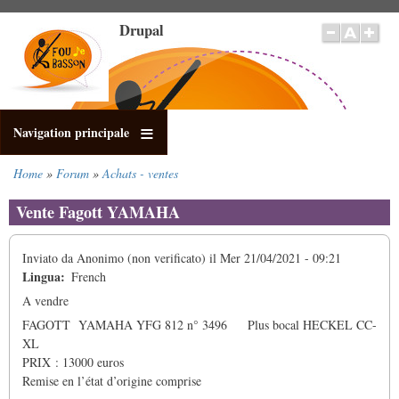
Salta
Drupal
al
contenuto
principale
Navigation principale
Home
Forum
Achats - ventes
Briciole
di
Vente Fagott YAMAHA
pane
Inviato da
Anonimo (non verificato)
il
Mer 21/04/2021 - 09:21
Lingua
French
A vendre
FAGOTT YAMAHA YFG 812 n° 3496 Plus bocal HECKEL CC-
XL
PRIX : 13000 euros
Remise en l’état d’origine comprise