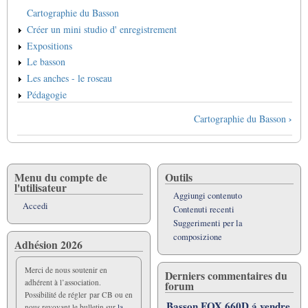
Cartographie du Basson
Créer un mini studio d' enregistrement
Expositions
Le basson
Les anches - le roseau
Pédagogie
Link
›
Cartographie du Basson
di
attraversamento
del
book
Menu du compte de
Outils
l'utilisateur
per
Aggiungi contenuto
Infos
Accedi
Contenuti recenti
-
Suggerimenti per la
Ressources
composizione
Adhésion 2026
Merci de nous soutenir en
Derniers commentaires du
adhérent à l’association.
forum
Possibilité de régler par CB ou en
Basson FOX 660D á vendre
nous revoyant le bulletin sur
la