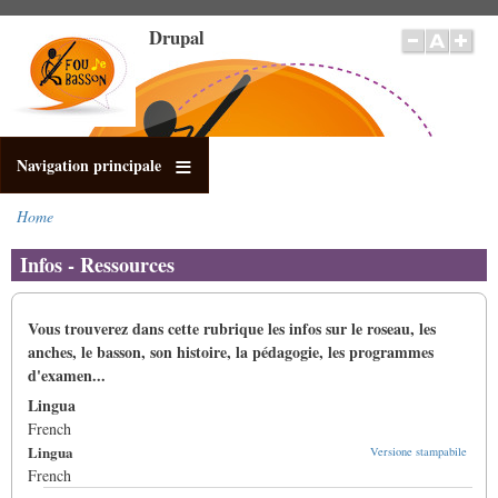
Salta
Drupal
al
contenuto
principale
Navigation principale
Home
Briciole
di
Infos - Ressources
pane
Vous trouverez dans cette rubrique les infos sur le roseau, les
anches, le basson, son histoire, la pédagogie, les programmes
d'examen...
Lingua
French
Lingua
Versione stampabile
French