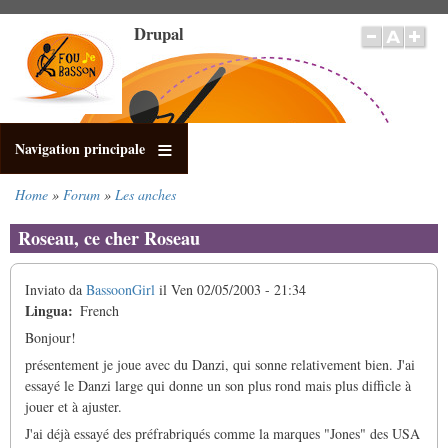
Salta
Drupal
al
contenuto
principale
Navigation principale
Home
Forum
Les anches
Briciole
di
Roseau, ce cher Roseau
pane
Inviato da
BassoonGirl
il
Ven 02/05/2003 - 21:34
Lingua
French
Bonjour!
présentement je joue avec du Danzi, qui sonne relativement bien. J'ai
essayé le Danzi large qui donne un son plus rond mais plus difficle à
jouer et à ajuster.
J'ai déjà essayé des préfrabriqués comme la marques "Jones" des USA