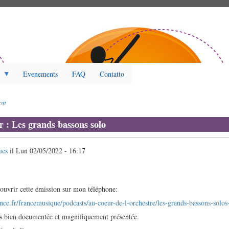
Evenements
FAQ
Contatto
on
r : Les grands bassons solo
ues
il
Lun 02/05/2022 - 16:17
écouvrir cette émission sur mon téléphone:
nce.fr/francemusique/podcasts/au-coeur-de-l-orchestre/les-grands-bassons-solo
rès bien documentée et magnifiquement présentée.