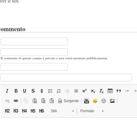
érer le lien.
 commento
Il contenuto di questo campo è privato e non verrà mostrato pubblicamente.
Sorgente
Stili
Formato