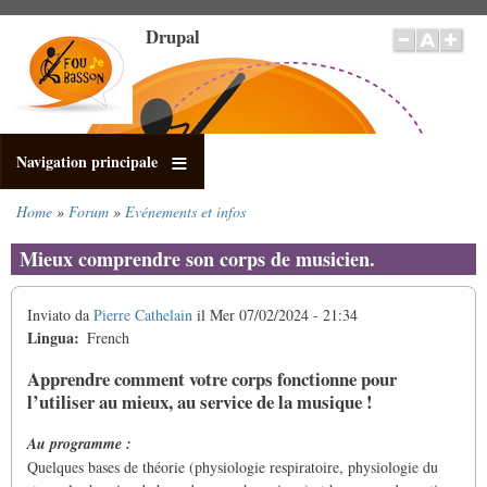
Salta
Drupal
al
contenuto
principale
Navigation principale
Home
Forum
Evénements et infos
Briciole
di
Mieux comprendre son corps de musicien.
pane
Inviato da
Pierre Cathelain
il
Mer 07/02/2024 - 21:34
Lingua
French
Apprendre comment votre corps fonctionne pour
l’utiliser au mieux, au service de la musique !
Au programme :
Quelques bases de théorie (physiologie respiratoire, physiologie du