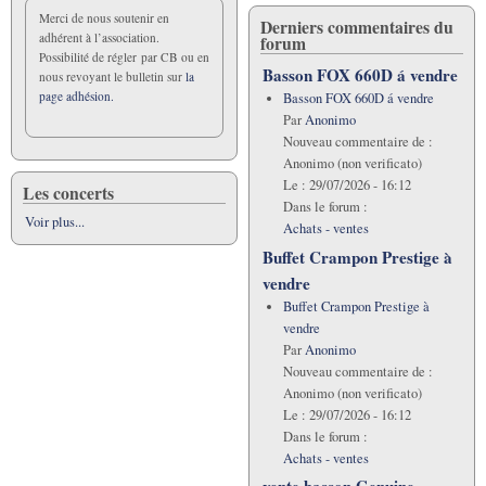
Merci de nous soutenir en
Derniers commentaires du
adhérent à l’association.
forum
Possibilité de régler par CB ou en
Basson FOX 660D á vendre
nous revoyant le bulletin sur
la
page adhésion.
Basson FOX 660D á vendre
Par
Anonimo
Nouveau commentaire de :
Anonimo (non verificato)
Le :
29/07/2026 - 16:12
Les concerts
Dans le forum :
Voir plus...
Achats - ventes
Buffet Crampon Prestige à
vendre
Buffet Crampon Prestige à
vendre
Par
Anonimo
Nouveau commentaire de :
Anonimo (non verificato)
Le :
29/07/2026 - 16:12
Dans le forum :
Achats - ventes
vente basson Genuine