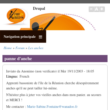
Salta
Drupal
al
contenuto
principale
Navigation principale
Home
Forum
Les anches
Briciole
di
panne d'anche
pane
Inviato da
Anonimo (non verificato)
il
Mer 19/11/2003 - 18:05
Lingua
French
Apprenti bassoniste de l'île de la Réunion cherche désespéremment
anches qu'il ne peut tailler lui-même.
N'hésitez plus à jeter vos vieilles anches dans mon panier. au secours
et MERCI !
Me contacter :
Marie-Sabine.Fontaine@wanadoo.fr