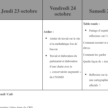
Vendredi 24
Jeudi 23 octobre
Samedi 
octobre
Table ronde :
Partage d’expér
Atelier :
réflexions sur l’
Atelier de travail sur le site
Comment recruter et a
et la médiathèque fou de
élèves
basson
Comment les garder
Travail et élaboration du
partenariat et élaboration
Quelle façon de » trav
d’une charte avec le
« conservatoire augmenté »
Réflexion sur la
du CNSMD
une cartographi
effectifs ?
ueil
/ Café
zzanine
(3ème étage du CRD