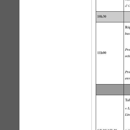
d’O
10h30
Rép
bas
Pro
11h00
oct
Pro
env
Tab
« L
Lin