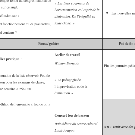
ompte-rendu du congrès national de
« Les lieux communs de
sur ce sujet.
l’ornementation et l’esprit de la
Les nouvelles m
éflexion sur :
diminution. De l’inégalité en
toute chose. »
l fonctionnement ? Les passerelles,
l contenu ?
Pause/ goûter
Pot de fin
Atelier de travail
lier pratique :
William Dongois
Fin des journées péd
boration de la liste réservoir Fou de
« La pédagogie de
son pour les examens de classe,
l’improvisation et de la
ée scolaire 2025/2026
diminution »
étition de l’ensemble « fou de bn »
Concert fou de basson
Petit théâtre du centre culturel
NB : Venir avec des 
Louis Aragon