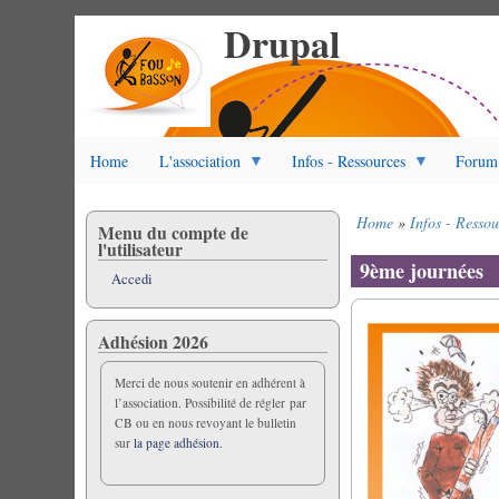
Drupal
Salta
al
contenuto
principale
Home
L'association
Infos - Ressources
Forum
Home
Infos - Ressou
Menu du compte de
Briciole
l'utilisateur
di
9ème journées
Accedi
pane
Adhésion 2026
Merci de nous soutenir en adhérent à
l’association. Possibilité de régler par
CB ou en nous revoyant le bulletin
sur
la page adhésion.