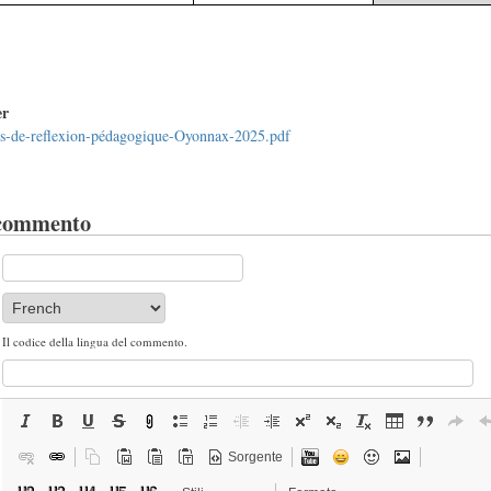
er
es-de-reflexion-pédagogique-Oyonnax-2025.pdf
 commento
Il codice della lingua del commento.
Sorgente