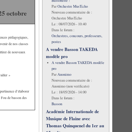
Bassoniste !
Par
Orchestre Mus'Echo
25 octobre
Nouveau commentaire de :
Orchestre Mus'Echo
Le :
08/07/2026 - 10:40
Dans le forum :
Orchestres, concours, professeurs,
iences pédagogiques,
postes
avenir de nos classes
A vendre Basson TAKEDA
ttirer de nouveaux
modèle pro
A vendre Basson TAKEDA modèle
pro
Par
Anonimo
ailler »
Nouveau commentaire de :
Anonimo (non verificato)
 pertinence d’élaborer
Le :
18/05/2026 - 14:00
e Fou de basson des
Dans le forum :
Basson
Académie Internationale de
Musique de Flaine avec
Thomas Quinquenel du 1er au