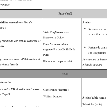
yonnax)
Pause/ café
étition ensemble
« Fou de
Atelier :
son »
Révision du docu
Visio Conférence
avec
acquisitions » d
Hannelorre Guittet
gramme du concert de vendredi 24
Du
« le conservatoire
obre
Partage de conna
augmenté »
du CNSMD de
sur le répertoire
Paris
gramme en cours d’élaboration et
Intervention de basso
Elaboration de partenariat
oyé aux inscrits
méthode ou autre
Repas
le ronde :
ien entre FM et instrument » avec
Conférence / lecture :
e
Capelli
William Dongois
Atelier/ table ronde 
Répertoire (suite)