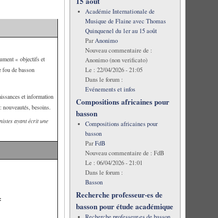
15 août
Académie Internationale de
Musique de Flaine avec Thomas
Quinquenel du 1er au 15 août
Par
Anonimo
Nouveau commentaire de :
ment « objectifs et
Anonimo (non verificato)
e fou de basson
Le :
22/04/2026 - 21:05
Dans le forum :
Evénements et infos
issances et information
Compositions africaines pour
 : nouveautés, besoins.
basson
nistes ayant écrit une
Compositions africaines pour
basson
Par
FdB
Nouveau commentaire de :
FdB
Le :
06/04/2026 - 21:01
Dans le forum :
Basson
Recherche professeur·es de
:
basson pour étude académique
Recherche professeur·es de basson