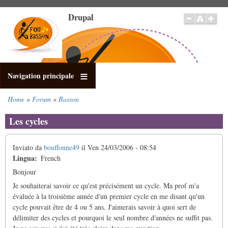
Salta
Drupal
al
contenuto
principale
Navigation principale
Home
Forum
Basson
Briciole
di
Les cycles
pane
Inviato da
bouffonne49
il
Ven 24/03/2006 - 08:54
Lingua
French
Bonjour
Je souhaiterai savoir ce qu'est précisément un cycle. Ma prof m'a
évaluée à la troisième année d'un premier cycle en me disant qu'un
cycle pouvait être de 4 ou 5 ans. J'aimerais savoir à quoi sert de
délimiter des cycles et pourquoi le seul nombre d'années ne suffit pas.