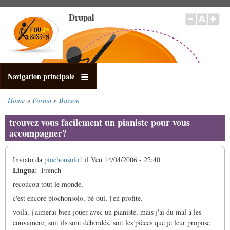
Salta
Drupal
al
contenuto
principale
Navigation principale
Home
Forum
Basson
Briciole
di
trouvez vous facilement un pianiste pour vous
pane
accompagner?
Inviato da
piochonsolo1
il
Ven 14/04/2006 - 22:40
Lingua
French
recoucou tout le monde,
c'est encore piochonsolo, bè oui, j'en profite.
voilà, j'aimerai bien jouer avec un pianiste, mais j'ai du mal à les
convaincre, soit ils sont débordés, soit les pièces que je leur propose