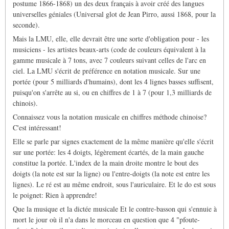
postume 1866-1868) un des deux français à avoir créé des langues
universelles géniales (Universal glot de Jean Pirro, aussi 1868, pour la
seconde).
Mais la LMU, elle, elle devrait être une sorte d'obligation pour - les
musiciens - les artistes beaux-arts (code de couleurs équivalent à la
gamme musicale à 7 tons, avec 7 couleurs suivant celles de l'arc en
ciel. La LMU s'écrit de préférence en notation musicale. Sur une
portée (pour 5 milliards d'humains), dont les 4 lignes basses suffisent,
puisqu'on s'arrête au si, ou en chiffres de 1 à 7 (pour 1,3 milliards de
chinois).
Connaissez vous la notation musicale en chiffres méthode chinoise?
C'est intéressant!
Elle se parle par signes exactement de la même manière qu'elle s'écrit
sur une portée: les 4 doigts, légèrement écartés, de la main gauche
constitue la portée. L'index de la main droite montre le bout des
doigts (la note est sur la ligne) ou l'entre-doigts (la note est entre les
lignes). Le ré est au même endroit, sous l'auriculaire. Et le do est sous
le poignet: Rien à apprendre!
Que la musique et la dictée musicale Et le contre-basson qui s'ennuie à
mort le jour où il n'a dans le morceau en question que 4 "pfoute-