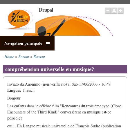
Salta
Drupal
al
contenuto
principale
Navigation principale
Home
Forum
Basson
Briciole
di
compréhension universelle en musique?
pane
Inviato da
Anonimo (non verificato)
il
Sab 17/06/2006 - 16:49
Lingua
French
Bonjour
Les enfants dans le célèbre film "Rencontres du troisième type (Close
Encounters of the Third Kind)" conversèrent en musique est-ce
possible?
oui... En Langue musicale universelle de François Sudre (publication