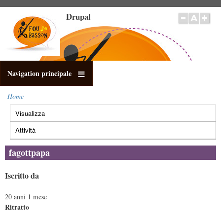
Salta
Drupal
al
contenuto
principale
Navigation principale
Home
Briciole
Visualizza
(scheda
di
Schede
pane
attiva)
primarie
Attività
fagottpapa
Iscritto da
20 anni 1 mese
Ritratto