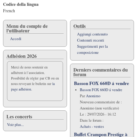
Codice della lingua
French
Menu du compte de
Outils
l'utilisateur
Aggiungi contenuto
Accedi
Contenuti recenti
Suggerimenti per la
composizione
Adhésion 2026
Merci de nous soutenir en
Derniers commentaires du
adhérent à l’association.
forum
Possibilité de régler par CB ou en
Basson FOX 660D á vendre
nous revoyant le bulletin sur
la
page adhésion.
Basson FOX 660D á vendre
Par
Anonimo
Nouveau commentaire de :
Anonimo (non verificato)
Le :
29/07/2026 - 16:12
Les concerts
Dans le forum :
Voir plus...
Achats - ventes
Buffet Crampon Prestige à