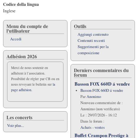
Codice della lingua
Inglese
Menu du compte de
Outils
l'utilisateur
Aggiungi contenuto
Accedi
Contenuti recenti
Suggerimenti per la
composizione
Adhésion 2026
Merci de nous soutenir en
Derniers commentaires du
adhérent à l’association.
forum
Possibilité de régler par CB ou en
Basson FOX 660D á vendre
nous revoyant le bulletin sur
la
page adhésion.
Basson FOX 660D á vendre
Par
Anonimo
Nouveau commentaire de :
Anonimo (non verificato)
Le :
29/07/2026 - 16:12
Les concerts
Dans le forum :
Voir plus...
Achats - ventes
Buffet Crampon Prestige à