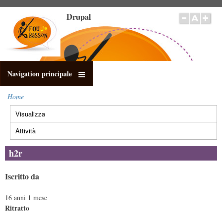
Salta
Drupal
al
contenuto
principale
Navigation principale
Home
Briciole
Visualizza
(scheda
di
Schede
pane
attiva)
primarie
Attività
h2r
Iscritto da
16 anni 1 mese
Ritratto