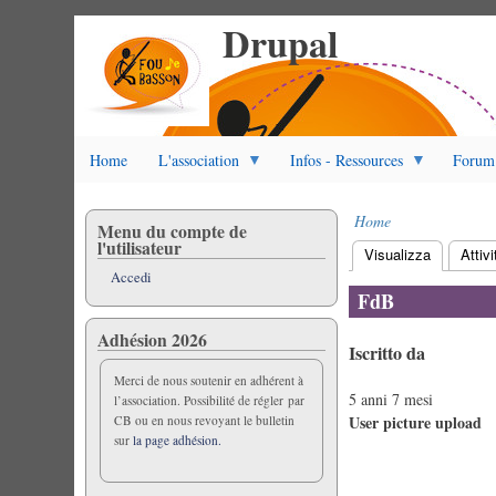
Drupal
Salta
al
contenuto
principale
Home
L'association
Infos - Ressources
Forum
Home
Menu du compte de
Briciole
l'utilisateur
Visualizza
(scheda at
Attivi
di
Schede
Accedi
pane
primarie
FdB
Adhésion 2026
Iscritto da
Merci de nous soutenir en adhérent à
5 anni 7 mesi
l’association. Possibilité de régler par
User picture upload
CB ou en nous revoyant le bulletin
sur
la page adhésion.