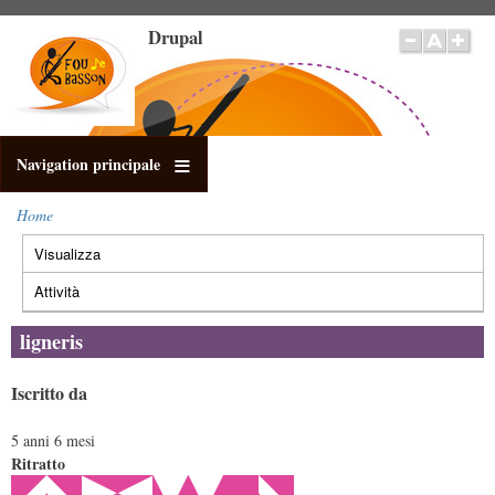
Salta
Drupal
al
contenuto
principale
Navigation principale
Home
Briciole
Visualizza
(scheda
di
Schede
pane
attiva)
primarie
Attività
ligneris
Iscritto da
5 anni 6 mesi
Ritratto